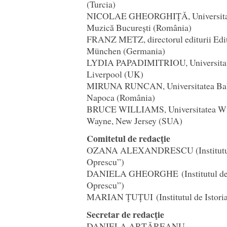
(Turcia)
NICOLAE GHEORGHIȚĂ, Universitate
Muzică București (România)
FRANZ METZ, directorul editurii Edi
München (Germania)
LYDIA PAPADIMITRIOU, Universitat
Liverpool (UK)
MIRUNA RUNCAN, Universitatea Babe
Napoca (România)
BRUCE WILLIAMS, Universitatea Wil
Wayne, New Jersey (SUA)
Comitetul de redacţie
OZANA ALEXANDRESCU (Institutul d
Oprescu”)
DANIELA GHEORGHE (Institutul de I
Oprescu”)
MARIAN ȚUȚUI (Institutul de Istoria
Secretar de redacţie
DANIELA ARŢĂREANU