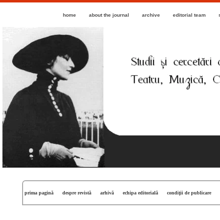
home
about the journal
archive
editorial team
prima pagină
despre revistă
arhivă
echipa editorială
condiţii de publicare