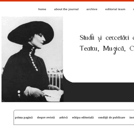
home
about the journal
archive
editorial team
prima pagină
despre revistă
arhivă
echipa editorială
condiţii de publicare
ins